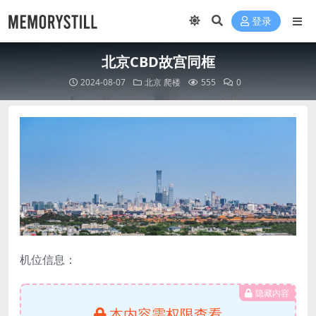
登录
北京CBD故宫同框
2024-08-07
北京
爬楼
555
0
机位信息：
隐藏内容
本内容需权限查看