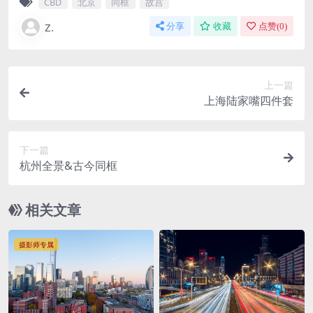
CBD
北京
同框
故宫
Z.
分享
收藏
点赞(
0
)
上一篇
上海陆家嘴四件套
下一篇
杭州全景&古今同框
相关文章
摄影师专属