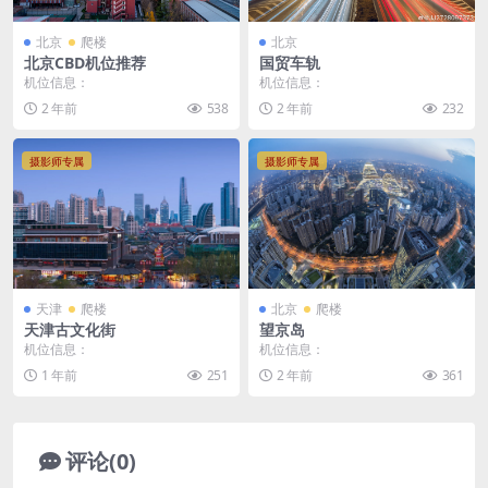
北京
爬楼
北京
北京CBD机位推荐
国贸车轨
机位信息：
机位信息：
2 年前
538
2 年前
232
摄影师专属
摄影师专属
天津
爬楼
北京
爬楼
天津古文化街
望京岛
机位信息：
机位信息：
1 年前
251
2 年前
361
评论(0)