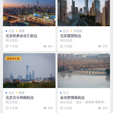
北京
爬楼
北京
非爬楼
北京经典合生汇机位
北京国贸机位
机位信息：
机位信息：
1 年前
667
2 年前
278
摄影师专属
北京
爬楼
北京
北京古今同框机位
金光穿洞高机位
机位信息：
机位信息： 地点：佛香阁 佛香阁门
票10元，焦段200~300
2 年前
400
2 年前
320