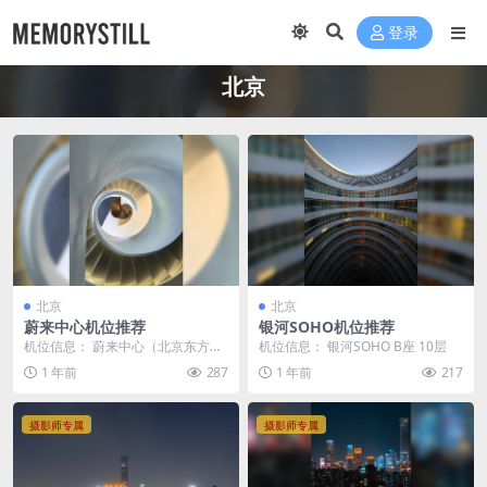
登录
北京
北京
北京
蔚来中心机位推荐
银河SOHO机位推荐
机位信息： 蔚来中心（北京东方广
机位信息： 银河SOHO B座 10层
场） 进屋二楼就能拍，店员欢迎摄
1 年前
287
1 年前
217
影师
摄影师专属
摄影师专属