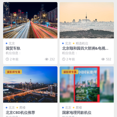
北京
北京
精选机位
国贸车轨
北京颐和园四大部洲&电视塔
古今同框
机位信息：
机位信息：
2 年前
232
2 年前
532
摄影师专属
摄影师专属
北京
爬楼
北京
爬楼
北京CBD机位推荐
国家地理同款机位